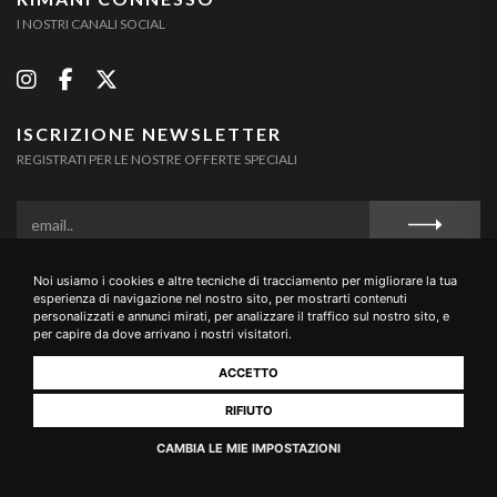
I NOSTRI CANALI SOCIAL
ISCRIZIONE NEWSLETTER
REGISTRATI PER LE NOSTRE OFFERTE SPECIALI
Noi usiamo i cookies e altre tecniche di tracciamento per migliorare la tua
Privacy Policy
Cookie Policy
Termini e Condizioni
esperienza di navigazione nel nostro sito, per mostrarti contenuti
personalizzati e annunci mirati, per analizzare il traffico sul nostro sito, e
per capire da dove arrivano i nostri visitatori.
ACCETTO
Loc. Campriano, 10 – 52100 Arezzo (Italia) Tel. & Fax +39 0575
1696461 - E-mail: info@buccianera.it - CIN: IT051002B5EYRGYTMR
RIFIUTO
CAMBIA LE MIE IMPOSTAZIONI
Realizzato da