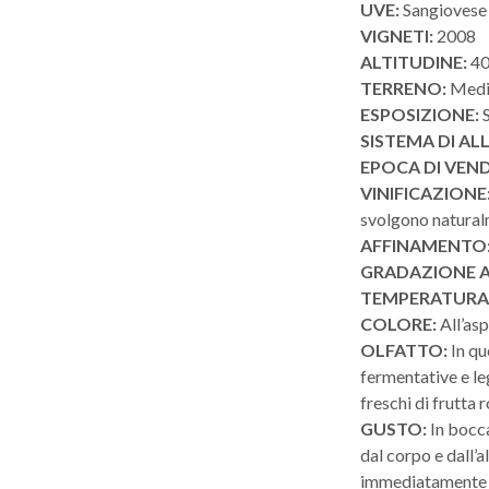
UVE:
Sangiovese
VIGNETI:
2008
ALTITUDINE:
40
TERRENO:
Medio
ESPOSIZIONE:
SISTEMA DI A
EPOCA DI VEN
VINIFICAZIONE
svolgono naturalm
AFFINAMENTO
GRADAZIONE A
TEMPERATURA 
COLORE:
All’as
OLFATTO:
In qu
fermentative e le
freschi di frutta 
GUSTO:
In bocca
dal corpo e dall’
immediatamente gl