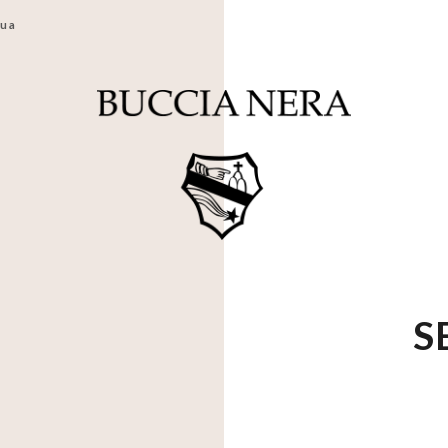
gua
S