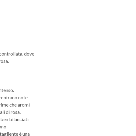
controllata, dove
rosa.
intenso.
scontrano note
prime che
aromi
li di rosa.
 ben bilanciati
nano
tagliente è una