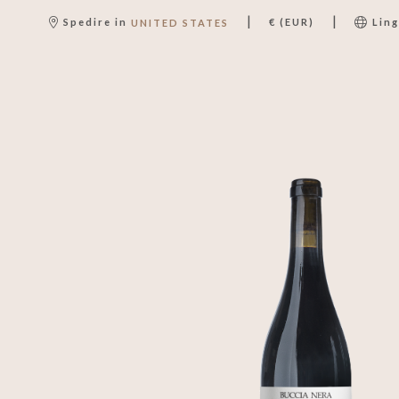
|
|
Spedire in
€ (EUR)
Lin
UNITED STATES