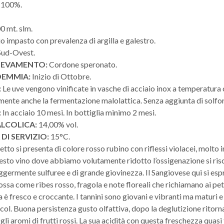
 100%.
0 mt. slm.
 impasto con prevalenza di argilla e galestro.
Sud-Ovest.
LLEVAMENTO:
Cordone speronato.
DEMMIA:
Inizio di Ottobre.
:
Le uve vengono vinificate in vasche di acciaio inox a temperatura 
ente anche la fermentazione malolattica. Senza aggiunta di solfo
:
In acciaio 10 mesi. In bottiglia minimo 2 mesi.
LCOLICA:
14,00% vol.
DI SERVIZIO:
15°C.
petto si presenta di colore rosso rubino con riflessi violacei, molto 
esto vino dove abbiamo volutamente ridotto l’ossigenazione si ri
ggermente sulfuree e di grande giovinezza. Il Sangiovese qui si es
rossa come ribes rosso, fragola e note floreali che richiamano ai peta
 è fresco e croccante. I tannini sono giovani e vibranti ma maturi e
alcol. Buona persistenza gusto olfattiva, dopo la deglutizione ritor
i aromi di frutti rossi.
La sua acidità con questa freschezza quasi 