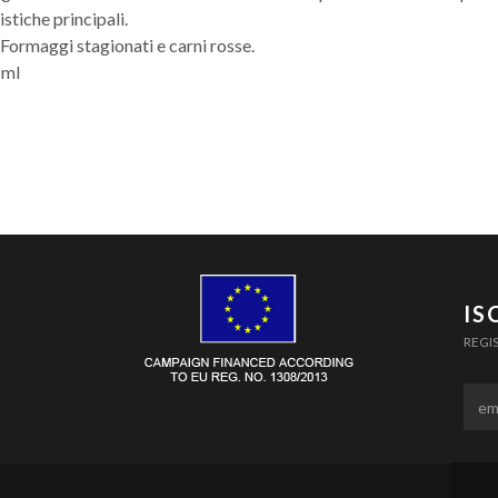
istiche principali.
:
Formaggi stagionati e carni rosse.
 ml
IS
REGI