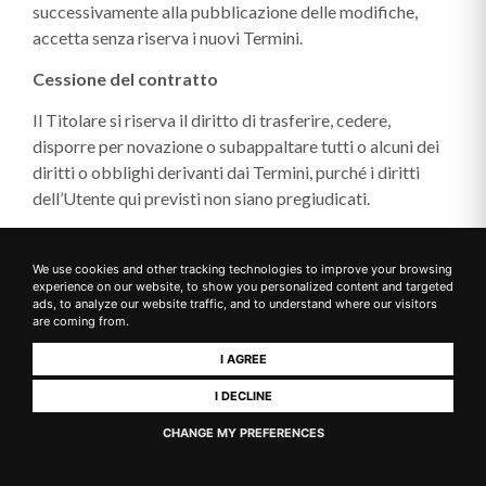
successivamente alla pubblicazione delle modifiche,
accetta senza riserva i nuovi Termini.
Cessione del contratto
Il Titolare si riserva il diritto di trasferire, cedere,
disporre per novazione o subappaltare tutti o alcuni dei
diritti o obblighi derivanti dai Termini, purché i diritti
dell’Utente qui previsti non siano pregiudicati.
L’Utente non potrà cedere o trasferire in alcun modo i
propri diritti o obblighi ai sensi dei Termini senza
We use cookies and other tracking technologies to improve your browsing
experience on our website, to show you personalized content and targeted
l’autorizzazione scritta del Titolare.
ads, to analyze our website traffic, and to understand where our visitors
are coming from.
Comunicazioni
I AGREE
Tutte le comunicazioni relative al presente sito web
I DECLINE
devono essere inviate utilizzando le informazioni di
contatto indicate nel Contratto.
CHANGE MY PREFERENCES
Inefficacia e nullità parziale